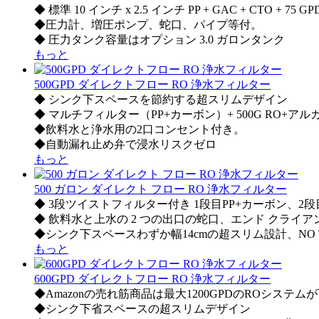
◆ 標準 10 インチ x 2.5 インチ PP + GAC + CTO + 7
◆圧力計、増圧ポンプ、蛇口、パイプ等付。
◆ 圧力タンク容量はオプション 3.0 ガロンタンク
もっと
500GPD ダイレクトフロー RO 浄水フィルター
◆ シンク下スペースを節約する超スリムデザイン
◆ マルチフィルター（PP+カーボン）+ 500G RO+アル
◆飲料水と浄水用の2口コンセント付き。
◆自動漏れ止め弁で浸水リスクゼロ
もっと
500 ガロン ダイレクト フロー RO 浄水フィルター
◆ 3段ツイストフィルター付き 1段目PP+カーボン、2
◆ 飲料水と上水の 2 つの出口の蛇口、エンド クライ
◆シンク下スペースわずか幅14cmの超スリム設計、NO TAN
もっと
600GPD ダイレクトフロー RO 浄水フィルター
◆Amazonの売れ筋商品は最大1200GPDのROシステム
◆シンク下省スペースの超スリムデザイン