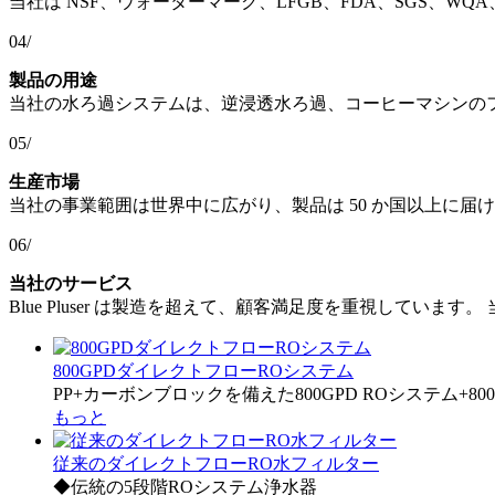
当社は NSF、ウォーターマーク、LFGB、FDA、SGS、WQA、CE、
04/
製品の用途
当社の水ろ過システムは、逆浸透水ろ過、コーヒーマシンの
05/
生産市場
当社の事業範囲は世界中に広がり、製品は 50 か国以上に
06/
当社のサービス
Blue Pluser は製造を超えて、顧客満足度を重視して
800GPDダイレクトフローROシステム
PP+カーボンブロックを備えた800GPD ROシステム+
もっと
従来のダイレクトフローRO水フィルター
◆伝統の5段階ROシステム浄水器