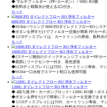
◆ マルチフィルター（PP+カーボン）+ 500G RO膜
◆飲料水と精製水が使える2口付き。
もっと
800GPD ダイレクトフロー RO 浄水フィルター
◆SS304ハウジング 800GPDダイレクトフローROシス
◆ボタンを押すだけでフィルター交換が簡単 PP/カーボ
◆ LCDディスプレイは、カートリッジの寿命、飲料水
もっと
1000GPD ダイレクトフロー RO 浄水フィルター
◆2ステージ独自のクイックチェンジフィルターPP/カー
◆底部にリークセンサー付き、黒色塗装
◆LCDディスプレイにはTDS、カートリッジ寿命、マ
◆SS304一口水栓でスマート蛇口も使用可能
もっと
1200G ダイレクトフロー RO 浄水フィルター
◆ 4段ろ過 PP + カーボンブロック+ 1200G RO膜 + 
◆ボタンを押すだけで簡単にフィルターを交換できます
◆ LCDディスプレイにはTDS、カートリッジ寿命、
◆スイッチボタンで入口TDSと飲料水TDSを確認可能