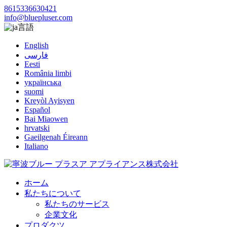
8615336630421
info@bluepluser.com
言語
English
فارسی
Eesti
România limbi
українська
suomi
Kreyòl Ayisyen
Español
Bai Miaowen
hrvatski
Gaeilgenah Éireann
Italiano
ホーム
私たちについて
私たちのサービス
企業文化
プロダクツ