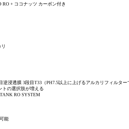
5 GPD RO + ココナッツ カーボン付き
カリ
段目逆浸透膜 3段目T33（PH7.5以上に上げるアルカリフィルタ
アントの選択肢が増える
K RO SYSTEM
が可能