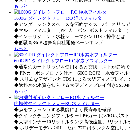
もっと
1600G ダイレクトフロー RO 浄水フィルター
◆アンダーシンクスペースを節約するスーパースリムデ
◆マルチフィルター（PP+カーボン+ポストフィルター）+ 
◆インテリジェント水栓ショーマシンTDS・操作とは
◆低騒音39dB超静音自社開発ベーンポンプ
もっと
600GPD ダイレクトフローRO水素水フィルター
◆通常のカートリッジを使用すると交換コストが節約で
◆ PP/カーボンブロック付き + 600G RO膜 + 水素フ
◆ スリムなデザインと TDS による大型ディスプレイ
◆飲料水の水質を知らせる大型ディスプレイ付きSS304
もっと
内槽付ダイレクトフローRO水フィルター
◆膜をフラッシュする機能により長寿命を確保
◆クイックチェンジフィルター PP+カーボン/RO/ポスト
◆大型インナー10リットルタンク高低流量、3リットル/
◆ ホリデーモデル 24H または 72H はタンクを空