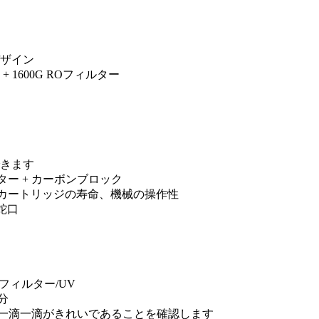
ザイン
1600G ROフィルター
きます
ィルター + カーボンブロック
、カートリッジの寿命、機械の操作性
蛇口
フィルター/UV
分
にし、一滴一滴がきれいであることを確認します